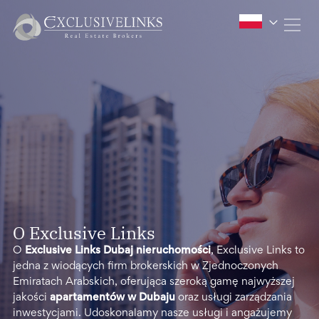
O Exclusive Links
O
Exclusive Links Dubaj nieruchomości
, Exclusive Links to
jedna z wiodących firm brokerskich w Zjednoczonych
Emiratach Arabskich, oferująca szeroką gamę najwyższej
jakości
apartamentów w Dubaju
oraz usługi zarządzania
inwestycjami. Udoskonalamy nasze usługi i angażujemy