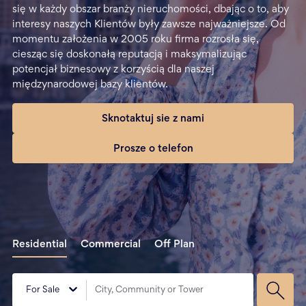
się w każdy obszar branży nieruchomości, dbając o to, aby
interesy naszych Klientów były zawsze najważniejsze. Od
momentu założenia w 2005 roku firma rozrosła się,
ciesząc się doskonałą reputacją i maksymalizując
potencjał biznesowy z korzyścią dla naszej
międzynarodowej bazy klientów.
Sknotaktuj sie z nami
Prosze o telefon
Residential
Commercial
Off Plan
For Sale