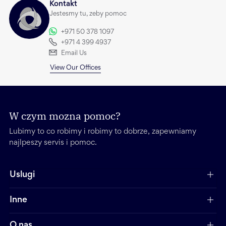
Kontakt
Jestesmy tu, zeby pomoc
+971 50 378 1097
+971 4 399 4937
Email Us
View Our Offices
W czym mozna pomoc?
Lubimy to co robimy i robimy to dobrze, zapewniamy
najlpeszy servis i pomoc.
Uslugi
Inne
O nas